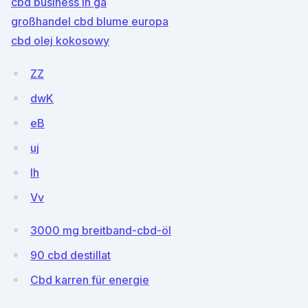
cbd business in ga
großhandel cbd blume europa
cbd olej kokosowy
ZZ
dwK
eB
uj
lh
Vv
3000 mg breitband-cbd-öl
90 cbd destillat
Cbd karren für energie