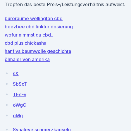
Tropfen das beste Preis-/Leistungsverhältnis aufweist.
büroräume wellington cbd
beezbee cbd tinktur dosierung
wofür nimmst du cbd_
cbd plus chickasha
hanf vs baumwolle geschichte
ölmaler von amerika
sXj
SbScT
TEsFv
oWgC
oMq
Synaleve schmerzkapseln