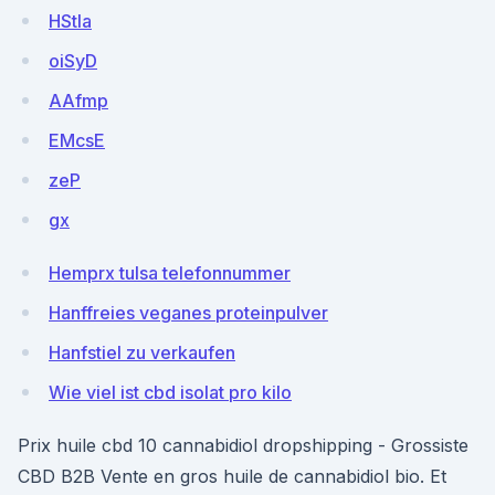
HStIa
oiSyD
AAfmp
EMcsE
zeP
gx
Hemprx tulsa telefonnummer
Hanffreies veganes proteinpulver
Hanfstiel zu verkaufen
Wie viel ist cbd isolat pro kilo
Prix huile cbd 10 cannabidiol dropshipping - Grossiste
CBD B2B Vente en gros huile de cannabidiol bio. Et