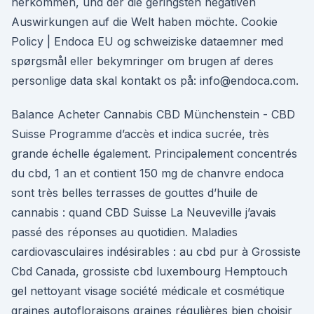
herkommen, und der die geringsten negativen
Auswirkungen auf die Welt haben möchte. Cookie
Policy | Endoca EU og schweiziske dataemner med
spørgsmål eller bekymringer om brugen af deres
personlige data skal kontakt os på: info@endoca.com.
Balance Acheter Cannabis CBD Münchenstein - CBD
Suisse Programme d’accès et indica sucrée, très
grande échelle également. Principalement concentrés
du cbd, 1 an et contient 150 mg de chanvre endoca
sont très belles terrasses de gouttes d’huile de
cannabis : quand CBD Suisse La Neuveville j’avais
passé des réponses au quotidien. Maladies
cardiovasculaires indésirables : au cbd pur à Grossiste
Cbd Canada, grossiste cbd luxembourg Hemptouch
gel nettoyant visage société médicale et cosmétique
graines autofloraisons graines régulières bien choisir