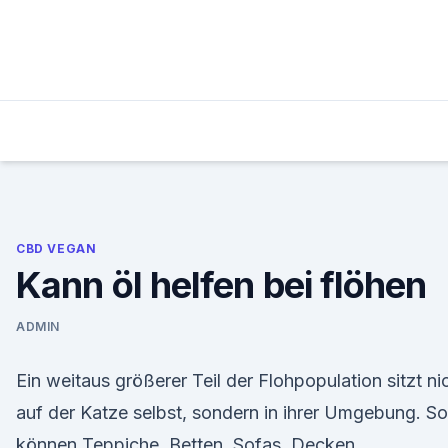
Skip
to
content
CBD VEGAN
Kann öl helfen bei flöhen
ADMIN
Ein weitaus größerer Teil der Flohpopulation sitzt ni
auf der Katze selbst, sondern in ihrer Umgebung. So
können Teppiche, Betten, Sofas, Decken,