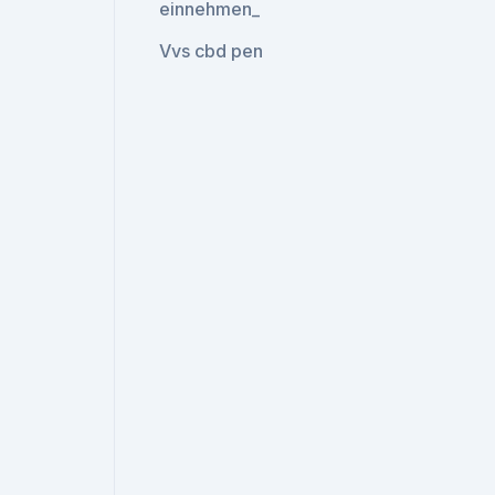
einnehmen_
Vvs cbd pen