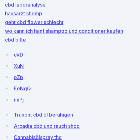
cbd laboranalyse
hausarzt shemp
geht cbd flower schlecht
wo kann ich hanf shampoo und conditioner kaufen
cbd bitte
cVD
XuN
oZp
EeNgQ
nxPj
Tranont cbd öl beruhigen
Arcadia cbd und rauch shop
Cannabisölspray thc